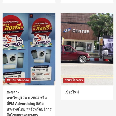
สื่อป้าย Standee
รถแห่โฆษณา
สงขลา-
เชียงใหม่
หาดใหญ่12พ.ย.2564 #โอ
ดี้FM Advertisingมีเดีย
ประเทศไทย 77จังหวัดบริการ
สื่อโฆษณาครบวงจร