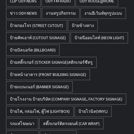
CLIP ODY-NEWS
ODY FM RADIO
ODY HOUSE@HOME
ข่าว ODY-NEWS
งานทรูปกิจกรรม
งานอีเว้นท์ทุกรูปแบบ
ป้ายกองโจร (STREET CUTOUT)
ป้ายข้างทาง
ป้ายคัทเอาท์ (CUTOUT SIGNAGE)
ป้ายนีออนไลท์ (NEON LIGHT)
ป้ายบิลบอร์ด (BILLBOARD)
ป้ายสติ๊กเกอร์ (STICKER SIGNAGE)สติกเกอร์ซีทรู
ป้ายหน้าอาคาร (FRONT BUILDING SIGNAGE)
ป้ายแบนเนอร์ (BANNER SIGNAGE)
ป้ายโรงงาน ป้ายบริษัท (COMPANY SIGNAGE, FACTORY SIGNAGE)
ป้ายไฟ, กล่องไฟ, ตู้ไฟ (LIGHTBOX)
ป้ายไวนิล(VINYL)
รถแห่โฆษณา
สติ๊กเกอร์ติดรถยนต์ (CAR WRAP)