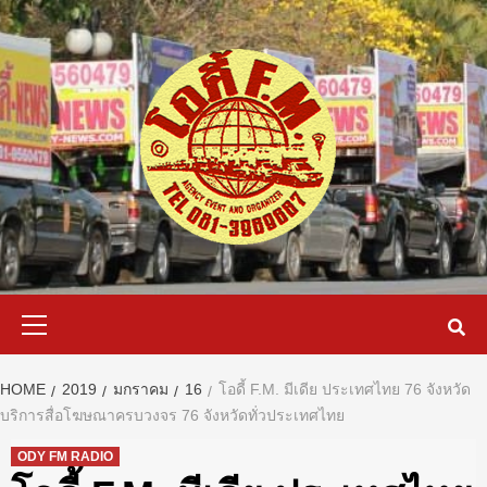
Skip
to
content
Primary
Menu
HOME
2019
มกราคม
16
โอดี้ F.M. มีเดีย ประเทศไทย 76 จังหวัด
บริการสื่อโฆษณาครบวงจร 76 จังหวัดทั่วประเทศไทย
ODY FM RADIO