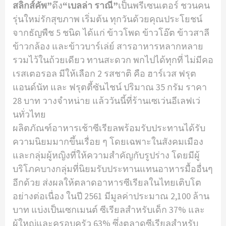
สลิกส์คัพ”
ดึง
“เบลล่า ราณี”
เป็นพรีเซนเตอร์ ชวนคน
รุ่นใหม่รักสุขภาพ เริ่มต้น ทุกวันด้วยคุณประโยชน์
จากธัญพืช 5 ชนิด ได้แก่ ข้าวโพด ข้าวโอ๊ต ข้าวสาลี
ข้าวกล้อง และข้าวบาร์เล่ย์ สารอาหารหลากหลาย
รวมไว้ในถ้วยเดียว ทานสะดวก พกไปได้ทุกที่ ไม่มีคอ
เรสเตอรอล มีให้เลือก 2 รสชาติ คือ ฮาร์เวส ฟรุต
แอนด์นัท และ ฟรุตตี้ซันไชน์ ปริมาณ 35 กรัม ราคา
28 บาท วางจําหน่าย แล้ววันนี้ที่ร้านเซเว่นอีเลฟเว่
นทั่วไทย
ผลิตภัณฑ์อาหารเช้าซีเรียลพร้อมรับประทานได้รับ
ความนิยมมากขึ้นเรื่อย ๆ โดยเฉพาะในสังคมเมือง
และกลุ่มผู้หญิงที่ให้ความสําคัญกับรูปร่าง โดยมีผู้
บริโภคบางกลุ่มที่นิยมรับประทานแทนอาหารมื้ออื่นๆ
อีกด้วย ส่งผลให้ตลาดอาหารซีเรียลในไทยเติบโต
อย่างต่อเนื่อง ในปี 2561 มีมูลค่าประมาณ 2,100 ล้าน
บาท แบ่งเป็นเซกเมนต์ ซีเรียลสําหรับเด็ก 37% และ
ผู้ใหญ่และครอบครัว 63% ซึ่งตลาดซีเรียลสําหรับ