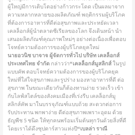
ผู้ใหญ่มีการเติบโตอย่างก้าวกระโดด เป็นผลมาจาก
ความหลากหลายของผลิตภัณฑ์ พฤติกรรมผู้บริโภค
ที่ต้องการอาหารที่ดีต่อสุขภาพและประหยัดเวลา
เคลล็อกส์ผู้นําตลาดซีเรียลของโลก จึงเดินหน้า นํา
เสนอผลิตภัณฑ์คุณภาพใหม่ๆ อย่างต่อเนื่องเพื่อตอบ
โจทย์ความต้องการของผู้บริโภคยุคใหม่
นายอวนิช บาจาจ ผู้จัดการทั่วไป บริษัท เคลล็อกส์
ประเทศไทย จํากัด
กล่าวว่า
“เคลล็อกส์มูสลิกส์
ในรูป
แบบคัพ ตอบโจทย์ความต้องการของผู้บริโภคยุค
ใหม่ที่ใส่ใจสุขภาพและรูปร่าง มองหาอาหารที่ดี ต่อ
สุขภาพ ในขณะเดียวกันก็ต้องทานง่าย รวดเร็ว เข้า
กับไลฟ์สไตล์ของสังคมเมืองที่เร่งรีบ เคลล็อกส์มู
สลิกส์คัพ มาในบรรจุภัณฑ์แบบถ้วย สะดวกต่อการ
รับประทาน พกพาง่าย ดีต่อสุขภาพเพราะอุดม ด้วย
ธัญพืช 5 ชนิด ให้ทุกคนพร้อมเริ่มต้นทุกวันด้วยสิ่งที่ดี
โดยเราได้ดึงซุปตาร์สาวแห่งปี
“เบลล่า ราณี