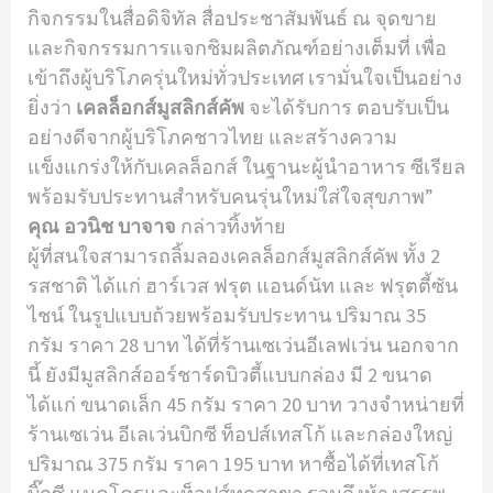
กิจกรรมในสื่อดิจิทัล สื่อประชาสัมพันธ์ ณ จุดขาย
และกิจกรรมการแจกชิมผลิตภัณฑ์อย่างเต็มที่ เพื่อ
เข้าถึงผู้บริโภครุ่นใหม่ทั่วประเทศ เรามั่นใจเป็นอย่าง
ยิ่งว่า
เคลล็อกส์มูสลิกส์คัพ
จะได้รับการ ตอบรับเป็น
อย่างดีจากผู้บริโภคชาวไทย และสร้างความ
แข็งแกร่งให้กับเคลล็อกส์ ในฐานะผู้นําอาหาร ซีเรียล
พร้อมรับประทานสําหรับคนรุ่นใหม่ใส่ใจสุขภาพ”
คุณ อวนิช บาจาจ
กล่าวทิ้งท้าย
ผู้ที่สนใจสามารถลิ้มลองเคลล็อกส์มูสลิกส์คัพ ทั้ง 2
รสชาติ ได้แก่ ฮาร์เวส ฟรุต แอนด์นัท และ ฟรุตตี้ซัน
ไชน์ ในรูปแบบถ้วยพร้อมรับประทาน ปริมาณ 35
กรัม ราคา 28 บาท ได้ที่ร้านเซเว่นอีเลฟเว่น นอกจาก
นี้ ยังมีมูสลิกส์ออร์ชาร์ดบิวตี้แบบกล่อง มี 2 ขนาด
ได้แก่ ขนาดเล็ก 45 กรัม ราคา 20 บาท วางจําหน่ายที่
ร้านเซเว่น อีเลเว่นบิกซี ท็อปส์เทสโก้ และกล่องใหญ่
ปริมาณ 375 กรัม ราคา 195 บาท หาซื้อได้ที่เทสโก้