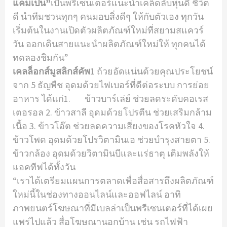
แคมเปน”
เป็นพรีเซนเตอร์แนะนําเคล็ดลับหุ่นดี ชีวิต
ดี นําทีมชวนทุกๆ คนมอบสิ่งดีๆ ให้กับตัวเอง ทุกวัน
เริ่มต้นในงานเปิดตัวผลิตภัณฑ์ใหม่ที่สยามสแควร์
วัน ออกเดินสายแนะนําผลิตภัณฑ์ใหม่ให้ ทุกคนได้
ทดลองชิมกัน”
เคลล็อกส์มูสลิกส์คัพ
1 ถ้วยอัดแน่นด้วยคุณประโยชน์
จาก 5 ธัญพืช อุดมด้วยไฟเบอร์ที่ดีต่อระบบ การย่อย
อาหาร ได้แก่1. ข้าวบาร์เล่ย์ ช่วยลดระดับคอเรส
เตอรอล 2. ข้าวสาลี อุดมด้วยโปรตีน ช่วยเสริมกล้าม
เนื้อ 3. ข้าวโอ๊ต ช่วยลดความเสี่ยงของโรคหัวใจ 4.
ข้าวโพด อุดมด้วยโปรวิตามินเอ ช่วยบํารุงสายตา 5.
ข้าวกล้อง อุดมด้วยวิตามินบีและแร่ธาตุ เติมพลังให้
แอคทีฟได้ทั้งวัน
“เราได้เตรียมแผนการตลาดเพื่อสื่อสารถึงผลิตภัณฑ์
ใหม่นี้ในช่องทางออนไลน์และออฟไลน์ อาทิ
ภาพยนตร์โฆษณาที่มีเบลล่าเป็นพรีเซนเตอร์ที่ได้เผย
แพร่ไปแล้ว สื่อโฆษณานอกบ้าน เช่น รถไฟฟ้า