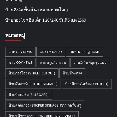
ป้าย 8×4ม พื้นที่ นาหม่อมหาดใหญ่
ป้ายกองโจร อินเด็ก 1.20*2.40 วันที่5 ส.ค.2569
หมวดหมู่
CLIP ODY-NEWS
ODY FM RADIO
ODY HOUSE@HOME
ข่าว ODY-NEWS
งานทรูปกิจกรรม
งานอีเว้นท์ทุกรูปแบบ
ป้ายกองโจร (STREET CUTOUT)
ป้ายข้างทาง
ป้ายคัทเอาท์ (CUTOUT SIGNAGE)
ป้ายนีออนไลท์ (NEON LIGHT)
ป้ายบิลบอร์ด (BILLBOARD)
ป้ายสติ๊กเกอร์ (STICKER SIGNAGE)สติกเกอร์ซีทรู
ป้ายหน้าอาคาร (FRONT BUILDING SIGNAGE)