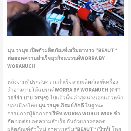
นุ่น วรนุช เปิดตัวผลิตภัณฑ์เสริมอาหาร “BEAUT”
ต่อยอดความสําเร็จธุรกิจแบรนด์WORRA BY
WORANUCH
หลังจากที่ประสบความสําเร็จจากผลิตภัณฑ์เครื่อง
สําอางภายใต้แบรนด์
WORRA BY WORANUCH (ตรา
วอร์ร่า บาย วรนุช)
ไปแล้วนั้น ล่าสุดนางเอกแถวหน้า
ของเมืองไทย
นุ่น วรนุช ภิรมย์ภักดี
ในฐานะ
กรรมการผู้จัดการ
บริษัท WORRA WORLD WIDE จํา
กัด
ขอต่อยอดความสําเร็จ กันด้วยการคลอด
ผลิตภัณฑ์ตัวใหม่ อาหารเสริม
“BEAUT” (บิวท์)
โดย