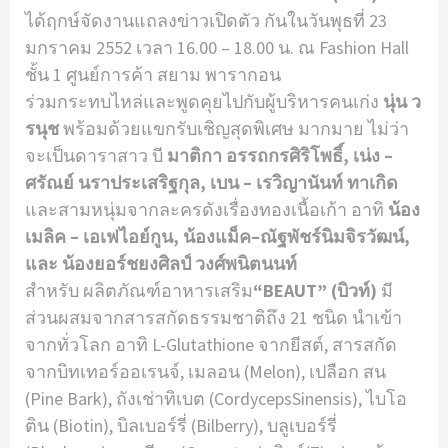
ได้ฤกษ์จัดงานแถลงข่าวเปิดตัว กันในวันพุธที่ 23
มกราคม 2552 เวลา 16.00 – 18.00 น. ณ Fashion Hall
ชั้น 1 ศูนย์การค้า สยาม พารากอน
ร่วมกระทบไหล่และพูดคุยไปกับผู้บริหารคนเก่ง
นุ่น ว
รนุช
พร้อมด้วยแขกรับเชิญสุดพิเศษ มากมาย ไม่ว่า
จะเป็นดาราสาว บี
มาติกา อรรถกรศิริโพธิ์, เน่ง –
ศรัณย์ นราประเสริฐกุล, เบน – เรวิญานันท์ ทาเกิด
และสามหนุ่มจากละครดังเรื่องทองเนื้อเก้า อาทิ
น้อง
เมลิค – เอเฟไอย์กูน, น้องแม็ค–ณัฐพัชร์นิมจิรวัฒน์,
และ น้องยอร์ชยงศิลป์ วงศ์พนิตนนท์
สําหรับ ผลิตภัณฑ์อาหารเสริม
“BEAUT” (บิวท์)
มี
ส่วนผสมจากสารสกัดธรรมชาติถึง 21 ชนิด นําเข้า
จากทั่วโลก อาทิ L-Glutathione จากยีสต์, สารสกัด
จากบิทเทอร์ออเรนจ์, เมลอน (Melon), เปลือก สน
(Pine Bark), ถังเช่าทิเบต (CordycepsSinensis), ไบโอ
ติน (Biotin), บิลเบอร์รี่ (Bilberry), บลูเบอร์รี่