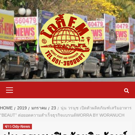
Skip
to
content
Primary
Menu
HOME
2019
มกราคม
23
นุ่น วรนุช เปิดตัวผลิตภัณฑ์เสริมอาหาร
“BEAUT” ต่อยอดความสําเร็จธุรกิจแบรนด์WORRA BY WORANUCH
ข่าว Ody-News