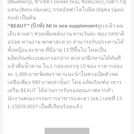
(Blueberry), ชาเขียว (Green tea), ซิงค์(Zinc), เบต้า-กลู
แคน (Beta-Glucan), กรดอัลฟาไลโปอิค (Alpha Lipoic
Acid) เป็นต้น
“BEAUT” (บิวท์) All in one supplement
ดูแล ผิว ผม
เล็บ ดวงตา ช่วยเพิ่มพลังงาน ทานวันละ ซอง รสชาติ
อร่อย ทานง่าย พกพาสะดวก สามารถรับประทานได้
ทั้งหญิงและชาย ที่มีอายุ 15 ปีขึ้นไป โดยเป็น
ผลิตภัณฑ์แบบผงกรอกปาก สะดวกฉีกทานได้ทันที
แล้วดื่มน้ำตาม ใน 1 กล่องบรรจุ 10 ซอง ราคากล่อง
ละ 1,490 บาท พิเศษราคาแนะนําในช่วงเปิดตัวลด
เหลือเพียง 990 บาทเท่านั้น!! โดย ผลิตภัณฑ์อาหาร
เสริม BEAUT ได้ผ่านการรับรองคุณภาพจากสํา
นักงานคณะกรรมการอาหารและยา (อย.) เลขที่ 13-
1-15859-0037 เป็นที่เรียบร้อยแล้ว