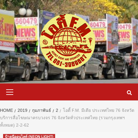
Skip
to
content
Primary
Menu
HOME
2019
กุมภาพันธ์
2
โอดี้ F.M. มีเดีย ประเทศไทย 76 จังหวัด
บริการสื่อโฆษณาครบวงจร 76 จังหวัดทั่วประเทศไทย (รวมกรุงเทพฯ
ทั้งหมด) 2-2-62
ป้ายนีออนไลท์ (NEON LIGHT)