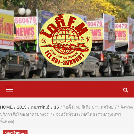
Skip
to
content
Primary
Menu
HOME
2019
กุมภาพันธ์
15
โอดี้ F.M. มีเดีย ประเทศไทย 77 จังหวัด
บริการสื่อโฆษณาครบวงจร 77 จังหวัดทั่วประเทศไทย (รวมกรุงเทพฯ
ทั้งหมด)
รถแห่โฆษณา