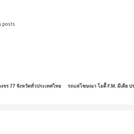
s posts
วงจร 77 จังหวัดทั่วประเทศไทย
รถแห่โฆษณา โอดี้ F.M. มีเดีย 