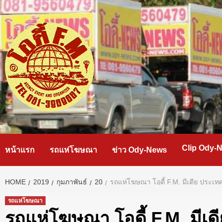
Skip
to
content
Clip Ody-
หน้าแรก
รถแห่โฆษณา
ข่าว Ody-News
HOME
2019
กุมภาพันธ์
20
รถแห่โฆษณา โอดี้ F.M. มีเดีย ประเท
รถแห่โฆษณา
รถแห่โฆษณา โอดี้ F.M. มีเ