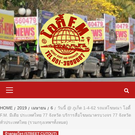
Skip
to
content
Primary
Menu
HOME
2019
เมษายน
6
วันนี้ @ ภูเก็ต 1-4-62 รถแห่โฆษณา โอดี้
F.M. มีเดีย ประเทศไทย 77 จังหวัด บริการสื่อโฆษณาครบวงจร 77 จังหวัด
ทั่วประเทศไทย (รวมกรุงเทพฯทั้งหมด)
ป้ายกองโจร (STREET CUTOUT)