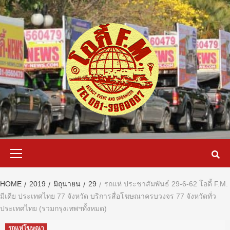
Skip
to
content
Primary
Menu
HOME
2019
มิถุนายน
29
รถแห่ ประชาสัมพันธ์ 29-6-62 โอดี้ F.M.
มีเดีย ประเทศไทย 77 จังหวัด บริการสื่อโฆษณาครบวงจร 77 จังหวัดทั่ว
ประเทศไทย (รวมกรุงเทพฯทั้งหมด)
รถแห่โฆษณา