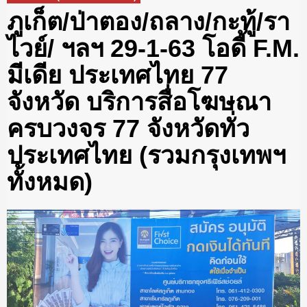
ภูเก็ต/ป่าตอง/ถลาง/กะทู้/รา
ไวย์/ ฯลฯ 29-1-63 โอดี้ F.M.
มีเดีย ประเทศไทย 77
จังหวัด บริการสื่อโฆษณา
ครบวงจร 77 จังหวัดทั่ว
ประเทศไทย (รวมกรุงเทพฯ
ทั้งหมด)