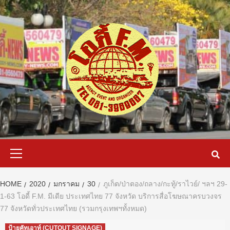
Skip
to
content
Primary
Menu
HOME
2020
มกราคม
30
ภูเก็ต/ป่าตอง/ถลาง/กะทู้/ราไวย์/ ฯลฯ 29-
1-63 โอดี้ F.M. มีเดีย ประเทศไทย 77 จังหวัด บริการสื่อโฆษณาครบวงจร
77 จังหวัดทั่วประเทศไทย (รวมกรุงเทพฯทั้งหมด)
ป้ายคัทเอาท์ (CUTOUT SIGNAGE)