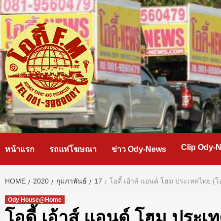
Skip
to
content
Clip Ody-
หน้าแรก
รถแห่โฆษณา
ข่าว Ody-News
HOME
2020
กุมภาพันธ์
17
โอดี้ เอ้าส์ แอนด์ โฮม ประเทศไทย
Ody House@Home
โอดี้ เอ้าส์ แอนด์ โฮม ปร