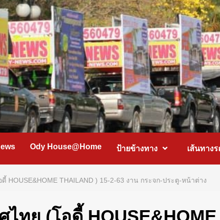
News
Ody House@Home
ป้ายข้างทาง
เส้นทางร
 (โอดี้ HOUSE&HOME THAILAND ) 15-2-63 งาน กระจก-ประตู-หน้าต่าง
ะเทศไทย (โอดี้ HOUSE&HOME 