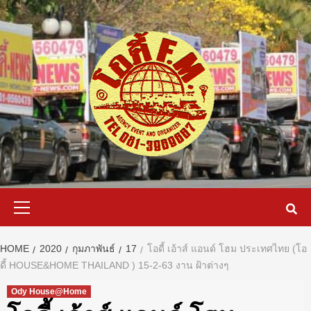
Skip
to
content
Primary
Menu
HOME
2020
กุมภาพันธ์
17
โอดี้ เอ้าส์ แอนด์ โฮม ประเทศไทย (โอ
ดี้ HOUSE&HOME THAILAND ) 15-2-63 งาน ฝ้าต่างๆ
Ody House@Home