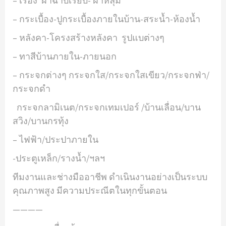
– เรื่อง ฝ้าฉาบเรียบ- ฝ้าหลุม
– กระเบื้อง-ปูกระเบื้องภายในบ้าน-สระน้ำ-ห้องน้ำ
– หลังคา-โครงสร้างหลังคา รูปแบต่างๆ
– ทาสีบ้านภายใน-ภายนอก
– กระจกต่างๆ กระจกใส/กระจกใสเขียว/กระจกฟ่า/
กระจกดำ
กระจกลามิเนต/กระจกเทมเปอร์ /บ้านเลื่อน/บาน
สวิง/บานกรทุ้ง
– ไฟฟ้า/ประปาภายใน
-ประตูเหล็ก/รางน้ำ/ฯลฯ
ทีมงานและช่างมืออาชีพ ดำเนินงานอย่างเป็นระบบ
คุณภาพสูง มีความประณีตในทุกขั้นตอน
————