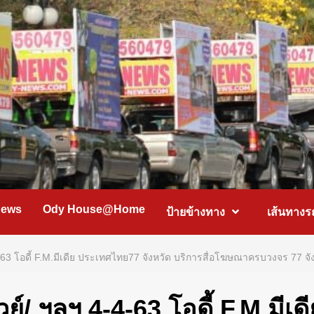
News
Ody House@Home
ป้ายข้างทาง
เส้นทางร
-4-63 โอดี้ F.M.มีเดีย ประเทศไทย77 จังหวัด บริการสื่อโฆษณาครบวงจร 77 จ
วย์/ ฯลฯ 4-4-63 โอดี้ F.M.มี