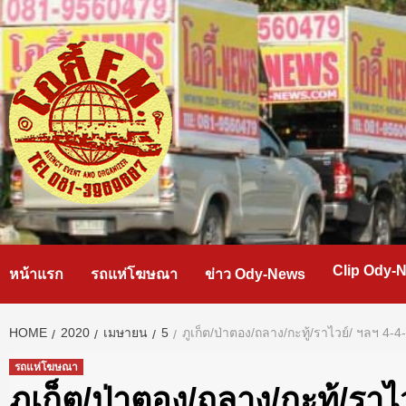
Skip
to
content
Clip Ody-
หน้าแรก
รถแห่โฆษณา
ข่าว Ody-News
HOME
2020
เมษายน
5
ภูเก็ต/ป่าตอง/ถลาง/กะทู้/ราไวย์/ ฯลฯ 4
รถแห่โฆษณา
ภูเก็ต/ป่าตอง/ถลาง/กะทู้/ราไ