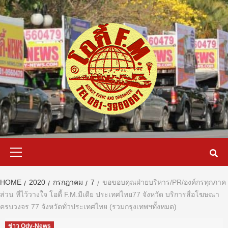
Skip
to
content
Primary
Menu
HOME
2020
กรกฎาคม
7
ขอขอบคุณฝ่ายบริหาร/PR/องค์กรทุกภาค
ส่วน ที่ไว้วางใจ โอดี้ F.M.มีเดีย ประเทศไทย77 จังหวัด บริการสื่อโฆษณา
ครบวงจร 77 จังหวัดทั่วประเทศไทย (รวมกรุงเทพฯทั้งหมด)
ข่าว Ody-News