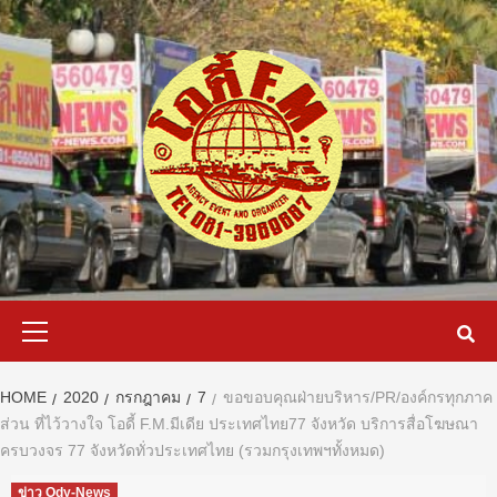
Skip
to
content
Primary
Menu
HOME
2020
กรกฎาคม
7
ขอขอบคุณฝ่ายบริหาร/PR/องค์กรทุกภาค
ส่วน ที่ไว้วางใจ โอดี้ F.M.มีเดีย ประเทศไทย77 จังหวัด บริการสื่อโฆษณา
ครบวงจร 77 จังหวัดทั่วประเทศไทย (รวมกรุงเทพฯทั้งหมด)
ข่าว Ody-News