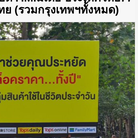
ทย (รวมกรุงเทพฯทั้งหมด)