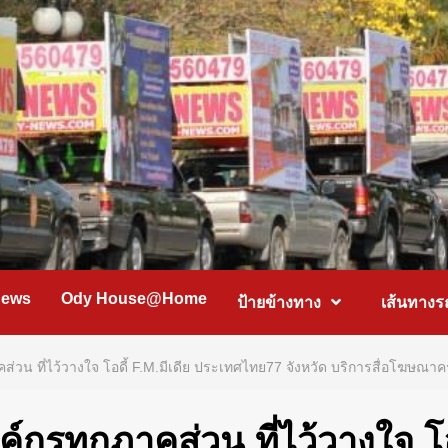
News
Ody House@Home
ป้ายข้างทาง
เส้นทางร
วน ที่ไว้วางใจ โอดี้ F.M.มีเดีย ประเทศไทย77 จังหวัด บริการสื่อโฆษณาค
์กรทกภาคส่วน ที่ไว้วางใจ โอ