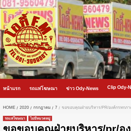
Skip
to
content
Clip Ody-
หน้าแรก
รถแห่โฆษณา
ข่าว Ody-News
HOME
2020
กรกฎาคม
7
ขอขอบคุณฝ่ายบริหาร/PR/องค์กรทกภาคส่
รถแห่โฆษณา
ไม่มีหมวดหมู่
ขอขอบคุณฝ่ายบริหาร/pr/องค