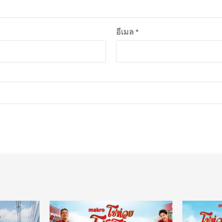
อีเมล
*