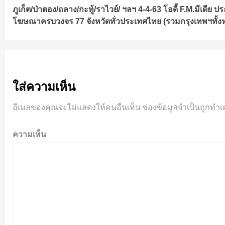
ภูเก็ต/ป่าตอง/ถลาง/กะทู้/ราไวย์/ ฯลฯ 4-4-63 โอดี้ F.M.มีเดีย 
Reading
โฆษณาครบวงจร 77 จังหวัดทั่วประเทศไทย (รวมกรุงเทพฯทั้ง
ใส่ความเห็น
อีเมลของคุณจะไม่แสดงให้คนอื่นเห็น
ช่องข้อมูลจำเป็นถูกทำเ
ความเห็น