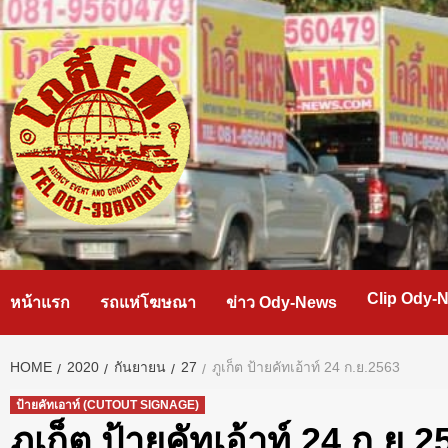
Skip
to
content
Clip Ody-
หน้าแรก
รถแห่โฆษณา
ข่าว Ody-News
HOME
2020
กันยายน
27
ภูเก็ต ป้ายคัทเอ้าท์ 24 ก.ย.2563
ป้ายคัทเอาท์ (CUTOUT SIGNAGE)
ภูเก็ต ป้ายคัทเอ้าท์ 24 ก.ย.