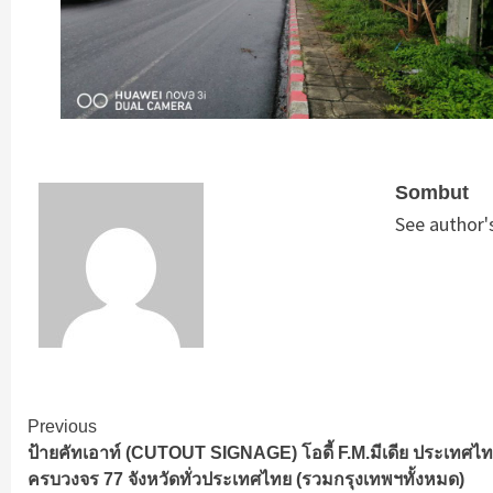
Sombut
See author'
Continue
Previous
ป้ายคัทเอาท์ (CUTOUT SIGNAGE) โอดี้ F.M.มีเดีย ประเทศไท
Reading
ครบวงจร 77 จังหวัดทั่วประเทศไทย (รวมกรุงเทพฯทั้งหมด)