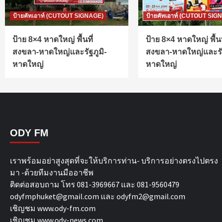
ป้ายคัทเอาท์ (CUTOUT SIGNAGE)
ป้ายคัทเอาท์ (CUTOUT SIG
ป้าย 8×4 หาดใหญ่ พื้นที่
ป้าย 8×4 หาดใหญ่ พื้นท
สงขลา-หาดใหญ่และรัฐภูมิ-
สงขลา-หาดใหญ่และรัฐ
หาดใหญ่
หาดใหญ่
ODY FM
เราพร้อมอย่าสูงสุดที่จะให้บริการท่าน- บริการอย่างตรงไปตรง
มา -ด้วยทีมงานมืออาชีพ
ติดต่อสอบถาม โทร 081-3969667 และ 081-9560479
odyfmphuket@gmail.com และ odyfm2@gmail.com
เชิญชม
www.ody-fm.com
เชิญชม
www.ody-news.com