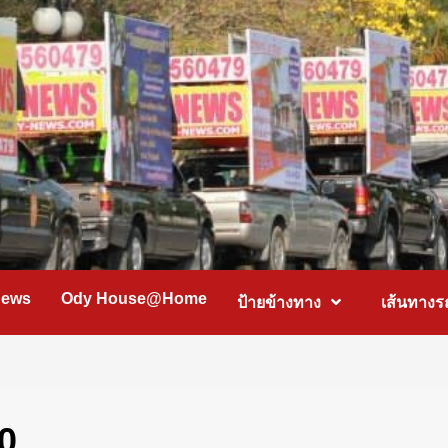
News
Ody House@Home
ป้ายข้างทาง
เส้นทางร
40