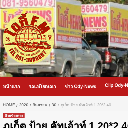
Skip
to
content
Clip Ody-
หน้าแรก
รถแห่โฆษณา
ข่าว Ody-News
HOME
2020
กันยายน
30
ภูเก็ต ป้าย คัทเอ้าท์ 1.20*2.40
ป้ายข้างทาง
ภูเก็ต ป้าย คัทเอ้าท์ 1.20*2.