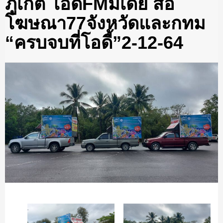
ภูเก็ต โอดี้FMมีเดีย สื่อ
โฆษณา77จังหวัดและกทม
“ครบจบที่โอดี้”2-12-64