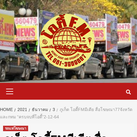
Skip
to
content
Primary
Menu
HOME
2021
ธันวาคม
3
ภูเก็ต โอดี้FMมีเดีย สื่อโฆษณา77จังหวัด
และกทม “ครบจบที่โอดี้”2-12-64
รถแห่โฆษณา