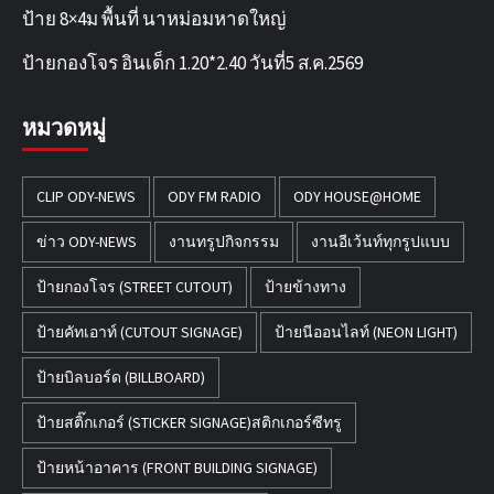
ป้าย 8×4ม พื้นที่ นาหม่อมหาดใหญ่
ป้ายกองโจร อินเด็ก 1.20*2.40 วันที่5 ส.ค.2569
หมวดหมู่
CLIP ODY-NEWS
ODY FM RADIO
ODY HOUSE@HOME
ข่าว ODY-NEWS
งานทรูปกิจกรรม
งานอีเว้นท์ทุกรูปแบบ
ป้ายกองโจร (STREET CUTOUT)
ป้ายข้างทาง
ป้ายคัทเอาท์ (CUTOUT SIGNAGE)
ป้ายนีออนไลท์ (NEON LIGHT)
ป้ายบิลบอร์ด (BILLBOARD)
ป้ายสติ๊กเกอร์ (STICKER SIGNAGE)สติกเกอร์ซีทรู
ป้ายหน้าอาคาร (FRONT BUILDING SIGNAGE)