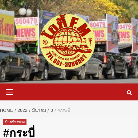
Skip
to
content
Primary
Menu
HOME
2022
มีนาคม
3
#กระบี่
ป้ายข้างทาง
#กระบี่