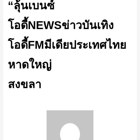
“ลุ้นเบนซ์
โอดี้NEWSข่าวบันเทิง
โอดี้FMมีเดียประเทศไทย
หาดใหญ่
สงขลา