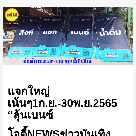
แจกใหญ่
เน้นๆ1ก.ย.-30พ.ย.2565
“ลุ้นเบนซ์
โอดี้NEWSข่าวบันเทิง