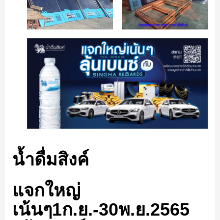
น้ำดื่มสิงค์
แจกใหญ่
เน้นๆ1ก.ย.-30พ.ย.2565