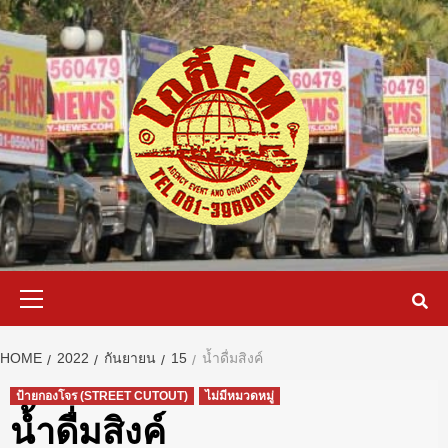
Skip
to
content
Primary
Menu
HOME
2022
กันยายน
15
น้ำดื่มสิงค์
ป้ายกองโจร (STREET CUTOUT)
ไม่มีหมวดหมู่
น้ำดื่มสิงค์