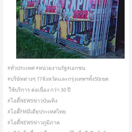
#ทั่วประเทศ #หน่วยงานรัฐ#เอกชน
#บริษัทต่างๆ 77จังหวัดและกรุ่งเทพฯทั้ง50เขต
ใช้บริการ ต่อเนื่อง กว่า 30 ปี
#โอดี้NEWSข่าวบันเทิง
#โอดี้FMมีเดียประเทศไทย
#โอดี้NEWSข่าวภูมิภาค