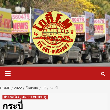
Skip
to
content
Primary
Menu
HOME
2022
กันยายน
17
กระบี่
ป้ายกองโจร (STREET CUTOUT)
กระบี่