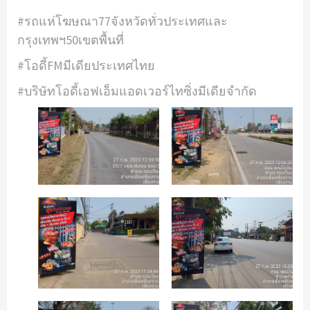
#รถแห่โฆษณา77จังหวัดทั่วประเทศและ
กรุงเทพฯ50เขตพื้นที่
#โอดี้FMมีเดียประเทศไทย
#บริษัทโอดี้เอฟเอ็มแอดเวอร์ไทซิ่งมีเดียจำกัด