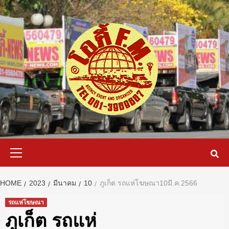
Skip
to
content
Primary
Menu
HOME
2023
มีนาคม
10
ภูเก็ต รถแห่โฆษณา10มี.ค.2566
รถแห่โฆษณา
ภูเก็ต รถแห่