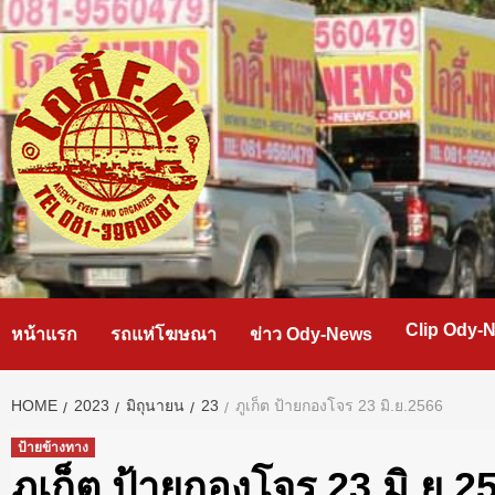
Skip
to
content
Clip Ody-
หน้าแรก
รถแห่โฆษณา
ข่าว Ody-News
HOME
2023
มิถุนายน
23
ภูเก็ต ป้ายกองโจร 23 มิ.ย.2566
ป้ายข้างทาง
ภูเก็ต ป้ายกองโจร 23 มิ.ย.2