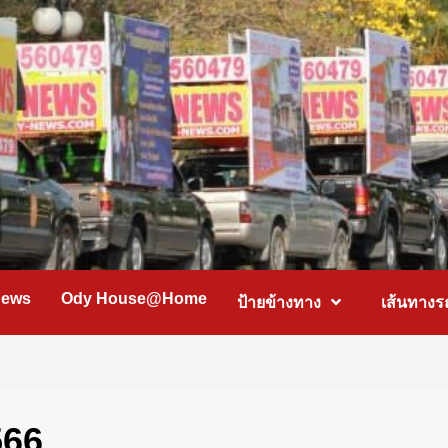
News
Ody House@Home
ป้ายข้างทาง
เส้นทางร
566