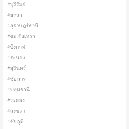
#บุรีรัมย์
#ยะลา
#สุราษฎร์ธานี
#ฉะเชิงเทรา
#บึงกาฬ
#ระนอง
#สุรินทร์
#ชัยนาท
#ปทุมธานี
#ระยอง
#สงขลา
#ชัยภูมิ