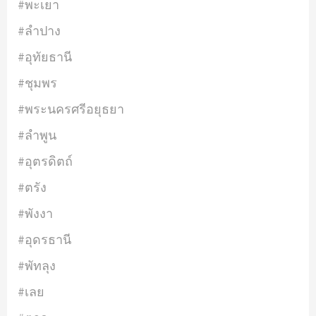
#พะเยา
#ลำปาง
#อุทัยธานี
#ชุมพร
#พระนครศรีอยุธยา
#ลำพูน
#อุตรดิตถ์
#ตรัง
#พังงา
#อุดรธานี
#พัทลุง
#เลย