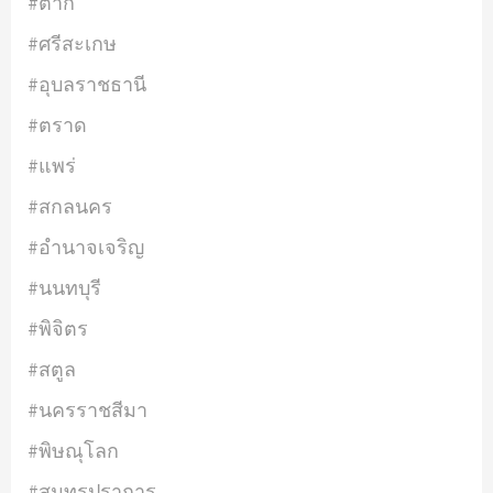
#ตาก
#ศรีสะเกษ
#อุบลราชธานี
#ตราด
#แพร่
#สกลนคร
#อำนาจเจริญ
#นนทบุรี
#พิจิตร
#สตูล
#นครราชสีมา
#พิษณุโลก
#สมุทรปราการ