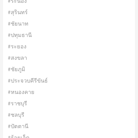
#ระนอง
#สุรินทร์
#ชัยนาท
#ปทุมธานี
#ระยอง
#สงขลา
#ชัยภูมิ
#ประจวบคีรีขันธ์
#หนองคาย
#ราชบุรี
#ชลบุรี
#ปัตตานี
#ร้อยเอ็ด