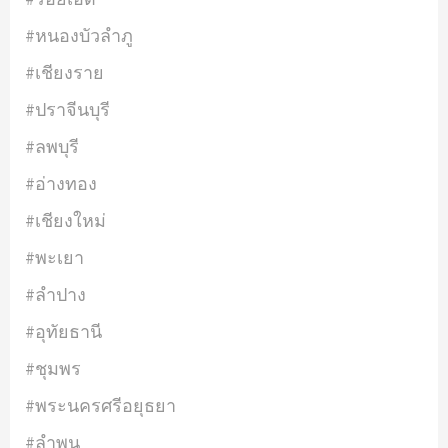
#หนองบัวลำภู
#เชียงราย
#ปราจีนบุรี
#ลพบุรี
#อ่างทอง
#เชียงใหม่
#พะเยา
#ลำปาง
#อุทัยธานี
#ชุมพร
#พระนครศรีอยุธยา
#ลำพูน