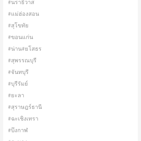
#นราธิวาส
#แม่ฮ่องสอน
#สุโขทัย
#ขอนแก่น
#น่าน#ยโสธร
#สุพรรณบุรี
#จันทบุรี
#บุรีรัมย์
#ยะลา
#สุราษฎร์ธานี
#ฉะเชิงเทรา
#บึงกาฬ