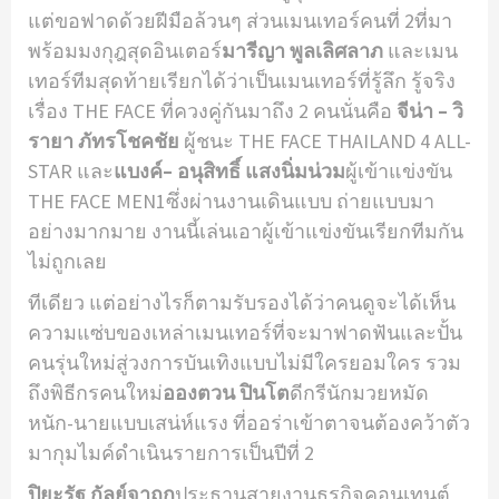
แต่ขอฟาดด้วยฝีมือล้วนๆ ส่วนเมนเทอร์คนที่ 2ที่มา
พร้อมมงกุฎสุดอินเตอร์
มารีญา พูลเลิศลาภ
และเมน
เทอร์ทีมสุดท้ายเรียกได้ว่าเป็นเมนเทอร์ที่รู้ลึก รู้จริง
เรื่อง THE FACE ที่ควงคู่กันมาถึง 2 คนนั่นคือ
จีน่า
– วิ
รายา ภัทรโชคชัย
ผู้ชนะ THE FACE THAILAND 4 ALL-
STAR และ
แบงค์
– อนุสิทธิ์ แสงนิ่มน่วม
ผู้เข้าแข่งขัน
THE FACE MEN1ซึ่งผ่านงานเดินแบบ ถ่ายแบบมา
อย่างมากมาย งานนี้เล่นเอาผู้เข้าแข่งขันเรียกทีมกัน
ไม่ถูกเลย
ทีเดียว แต่อย่างไรก็ตามรับรองได้ว่าคนดูจะได้เห็น
ความแซ่บของเหล่าเมนเทอร์ที่จะมาฟาดฟันและปั้น
คนรุ่นใหม่สู่วงการบันเทิงแบบไม่มีใครยอมใคร รวม
ถึงพิธีกรคนใหม่
อองตวน ปินโต
ดีกรีนักมวยหมัด
หนัก-นายแบบเสน่ห์แรง ที่ออร่าเข้าตาจนต้องคว้าตัว
มากุมไมค์ดำเนินรายการเป็นปีที่ 2
ปิยะรัฐ กัลย์จาฤก
ประธานสายงานธุรกิจคอนเทนต์