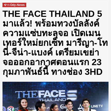
ข่าว Ody-News
THE FACE THAILAND 5
มาแล้ว! พร้อมทวงบัลลังค์
ความแซ่บทะลุจอ เปิดเมน
เทอร์ใหม่ยกเซ็ท มารีญา-โท
นี่-จีน่า-แบงค์ เตรียมเขย่า
จอออกอากาศตอนแรก 23
กุมภาพันธ์นี้ ทางช่อง 3HD