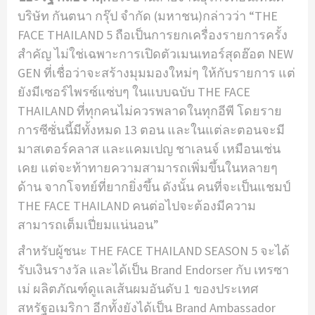
บริษัท กันตนา กรุ๊ป จำกัด (มหาชน)กล่าวว่า “THE
FACE THAILAND 5 ถือเป็นการยกเครื่องรายการครั้ง
สำคัญ ไม่ใช่เฉพาะการเปิดตัวเมนเทอร์สุดฮ๊อต NEW
GEN ที่เชื่อว่าจะสร้างมุมมองใหม่ๆ ให้กับรายการ แต่
ยังมีเซอร์ไพรซ์แซ่บๆ ในแบบฉบับ THE FACE
THAILAND ที่ทุกคนไม่ควรพลาดในทุกอีพี โดยราย
การซีซั่นนี้มีทั้งหมด 13 ตอน และในแต่ละตอนจะมี
มาสเตอร์คลาส และแคมเปญ ชาเลนจ์ เหมือนเช่น
เคย แต่จะท้าทายความสามารถเพิ่มขึ้นในหลายๆ
ด้าน จากโจทย์ที่ยากยิ่งขึ้น ดังนั้น คนที่จะเป็นแชมป์
THE FACE THAILAND คนต่อไปจะต้องมีความ
สามารถเต็มเปี่ยมแน่นอน”
สําหรับผู้ชนะ THE FACE THAILAND SEASON 5 จะได้
รับเงินรางวัล และได้เป็น Brand Endorser กับ เทรซา
เม่ ผลิตภัณฑ์ดูแลเส้นผมอันดับ 1 ของประเทศ
สหรัฐอเมริกา อีกทั้งยังได้เป็น Brand Ambassador