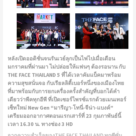
หลังเปิดออดิชั่นจนรันเวย์ลุกเป็นไฟไปเมื่อเดือน
มกราคมที่ผ่านมา ไม่ปล่อยให้แฟนๆ ต้องรอนาน กับ
THE FACE THAILAND 5 ที่ได้เวลาคัมแบ็คมาพร้อม
ความสุขสนั่นจอ กับเรียลลิตี้เบอร์หนึ่งของเมืองไทย
ที่มาพร้อมกับการยกเครื่องครั้งสำคัญที่บอกได้คำ
เดียวว่าพีคทุกอีพี ที่เปิดเซอร์ไพรซ์แรกด้วยเมนเทอร์
เซ็ทใหม่ New Gen “มารีญา-โทนี่-จีน่า-แบงค์”
เตรียมออกอากาศตอนแรกเสาร์ที่ 23 กุมภาพันธ์นี้
เวลา 16.30 น. ทาง
ช่อง
3 HD
จากความสำเร็จของTHE FACE THAILAND ทุกซีซั่น