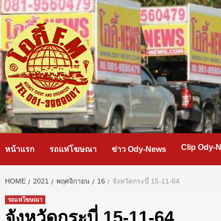
Skip
to
content
Clip Ody-
หน้าแรก
รถแห่โฆษณา
ข่าว Ody-News
HOME
2021
พฤศจิกายน
16
จังหวัดกระบี่ 15-11-64
รถแห่โฆษณา
จังหวัดกระบี่ 15-11-64