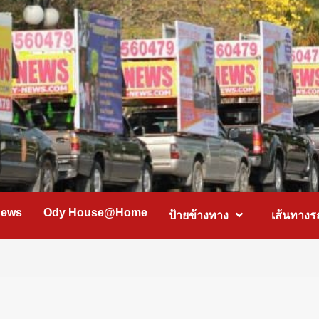
News
Ody House@Home
ป้ายข้างทาง
เส้นทางร